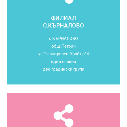
ФИЛИАЛ
С.КЪРНАЛОВО
с.КЪРНАЛОВО
общ.Петрич
ул."Черноризец Храбър"4
една яслена
две градински групи