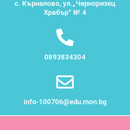
с. Кърналово, ул.„Черноризец
Храбър“ № 4
0893834304
info-100706@edu.mon.bg