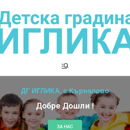
ДЕТСКА
с.Кърналово
ГРАДИНА
ДГ ИГЛИКА, с.Кърналово
ИГЛИКА
Добре Дошли !
ЗА НАС