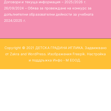
Договори и текуща информация – 2025/2026 г.
26/09/2024 – Обява за провеждане на конкурс за
допълнителни образователни дейности за учебната
2024/2025 г.
Copyright © 2021
ДЕТСКА ГРАДИНА ИГЛИКА
. Задвижвано
от
Zakra
and
WordPress
. Изображения
Freepik
. Настройка
и поддръжка
Инфо - М ЕООД
.