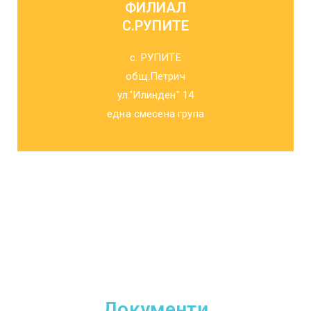
ФИЛИАЛ
С.РУПИТЕ
с. РУПИТЕ
общ.Петрич
ул."Илинден" 14
една смесена група
Документи