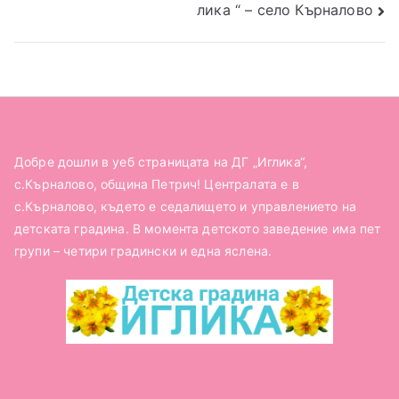
лика “ – село Кърналово
Добре дошли в уеб страницата на ДГ „Иглика“,
с.Кърналово, община Петрич! Централата е в
с.Кърналово, където е седалището и управлението на
детската градина. В момента детското заведение има пет
групи – четири градински и една яслена.