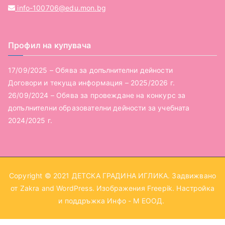
info-100706@edu.mon.bg
Профил на купувача
17/09/2025 – Обява за допълнителни дейности
Договори и текуща информация – 2025/2026 г.
26/09/2024 – Обява за провеждане на конкурс за
допълнителни образователни дейности за учебната
2024/2025 г.
Copyright © 2021
ДЕТСКА ГРАДИНА ИГЛИКА
. Задвижвано
от
Zakra
and
WordPress
. Изображения
Freepik
. Настройка
и поддръжка
Инфо - М ЕООД
.