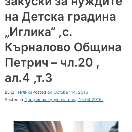
закуски за нуждите
на Детска градина
„Иглика“ ,с.
Кърналово Община
Петрич – чл.20 ,
ал.4 ,т.3
By
ДГ Иглика
Posted on
October 14, 2016
Posted in
Профил на купувача след 15.04.2016г